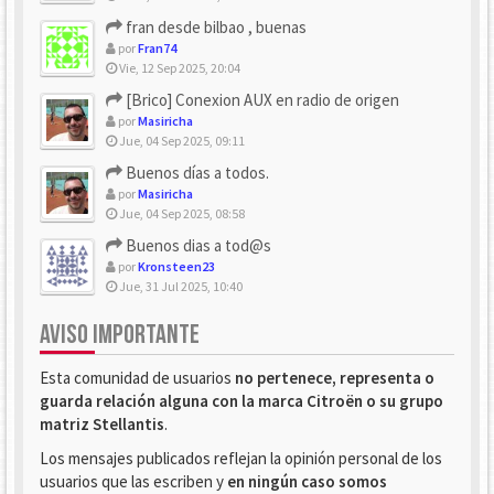
fran desde bilbao , buenas
por
Fran74
Vie, 12 Sep 2025, 20:04
[Brico] Conexion AUX en radio de origen
por
Masiricha
Jue, 04 Sep 2025, 09:11
Buenos días a todos.
por
Masiricha
Jue, 04 Sep 2025, 08:58
Buenos dias a tod@s
por
Kronsteen23
Jue, 31 Jul 2025, 10:40
AVISO IMPORTANTE
Esta comunidad de usuarios
no pertenece, representa o
guarda relación alguna con la marca Citroën o su grupo
matriz Stellantis
.
Los mensajes publicados reflejan la opinión personal de los
usuarios que las escriben y
en ningún caso somos