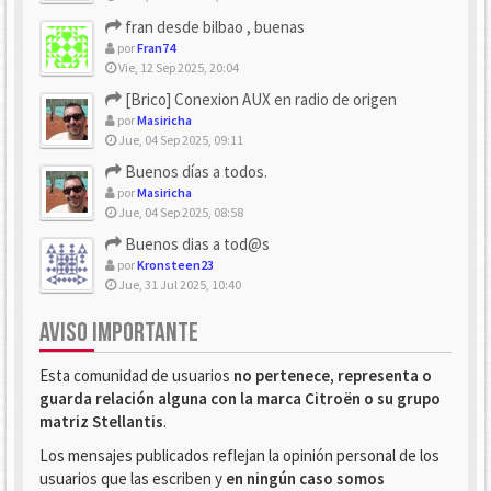
fran desde bilbao , buenas
por
Fran74
Vie, 12 Sep 2025, 20:04
[Brico] Conexion AUX en radio de origen
por
Masiricha
Jue, 04 Sep 2025, 09:11
Buenos días a todos.
por
Masiricha
Jue, 04 Sep 2025, 08:58
Buenos dias a tod@s
por
Kronsteen23
Jue, 31 Jul 2025, 10:40
AVISO IMPORTANTE
Esta comunidad de usuarios
no pertenece, representa o
guarda relación alguna con la marca Citroën o su grupo
matriz Stellantis
.
Los mensajes publicados reflejan la opinión personal de los
usuarios que las escriben y
en ningún caso somos