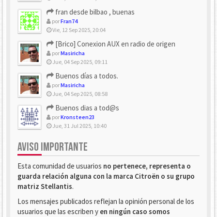
fran desde bilbao , buenas
por
Fran74
Vie, 12 Sep 2025, 20:04
[Brico] Conexion AUX en radio de origen
por
Masiricha
Jue, 04 Sep 2025, 09:11
Buenos días a todos.
por
Masiricha
Jue, 04 Sep 2025, 08:58
Buenos dias a tod@s
por
Kronsteen23
Jue, 31 Jul 2025, 10:40
AVISO IMPORTANTE
Esta comunidad de usuarios
no pertenece, representa o
guarda relación alguna con la marca Citroën o su grupo
matriz Stellantis
.
Los mensajes publicados reflejan la opinión personal de los
usuarios que las escriben y
en ningún caso somos