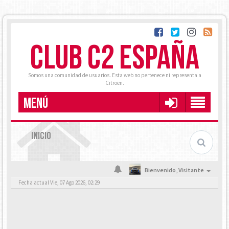
CLUB C2 ESPAÑA
Somos una comunidad de usuarios. Esta web no pertenece ni representa a
Citroën.
MENÚ
INICIO
Bienvenido,
Visitante
Fecha actual Vie, 07 Ago 2026, 02:29