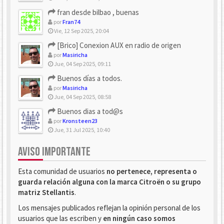
fran desde bilbao , buenas
por
Fran74
Vie, 12 Sep 2025, 20:04
[Brico] Conexion AUX en radio de origen
por
Masiricha
Jue, 04 Sep 2025, 09:11
Buenos días a todos.
por
Masiricha
Jue, 04 Sep 2025, 08:58
Buenos dias a tod@s
por
Kronsteen23
Jue, 31 Jul 2025, 10:40
AVISO IMPORTANTE
Esta comunidad de usuarios
no pertenece, representa o
guarda relación alguna con la marca Citroën o su grupo
matriz Stellantis
.
Los mensajes publicados reflejan la opinión personal de los
usuarios que las escriben y
en ningún caso somos