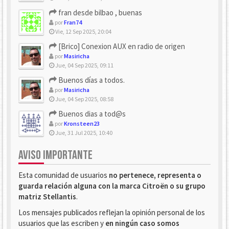
fran desde bilbao , buenas
por
Fran74
Vie, 12 Sep 2025, 20:04
[Brico] Conexion AUX en radio de origen
por
Masiricha
Jue, 04 Sep 2025, 09:11
Buenos días a todos.
por
Masiricha
Jue, 04 Sep 2025, 08:58
Buenos dias a tod@s
por
Kronsteen23
Jue, 31 Jul 2025, 10:40
AVISO IMPORTANTE
Esta comunidad de usuarios
no pertenece, representa o
guarda relación alguna con la marca Citroën o su grupo
matriz Stellantis
.
Los mensajes publicados reflejan la opinión personal de los
usuarios que las escriben y
en ningún caso somos