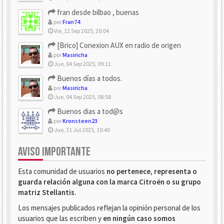
fran desde bilbao , buenas
por
Fran74
Vie, 12 Sep 2025, 20:04
[Brico] Conexion AUX en radio de origen
por
Masiricha
Jue, 04 Sep 2025, 09:11
Buenos días a todos.
por
Masiricha
Jue, 04 Sep 2025, 08:58
Buenos dias a tod@s
por
Kronsteen23
Jue, 31 Jul 2025, 10:40
AVISO IMPORTANTE
Esta comunidad de usuarios
no pertenece, representa o
guarda relación alguna con la marca Citroën o su grupo
matriz Stellantis
.
Los mensajes publicados reflejan la opinión personal de los
usuarios que las escriben y
en ningún caso somos