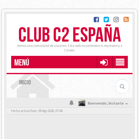
CLUB C2 ESPAÑA
Somos una comunidad de usuarios. Esta web no pertenece ni representa a
Citroën.
MENÚ
INICIO
Bienvenido,
Visitante
Fecha actual Dom, 09 Ago 2026, 07:46