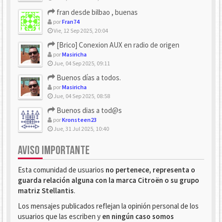
fran desde bilbao , buenas
por
Fran74
Vie, 12 Sep 2025, 20:04
[Brico] Conexion AUX en radio de origen
por
Masiricha
Jue, 04 Sep 2025, 09:11
Buenos días a todos.
por
Masiricha
Jue, 04 Sep 2025, 08:58
Buenos dias a tod@s
por
Kronsteen23
Jue, 31 Jul 2025, 10:40
AVISO IMPORTANTE
Esta comunidad de usuarios
no pertenece, representa o
guarda relación alguna con la marca Citroën o su grupo
matriz Stellantis
.
Los mensajes publicados reflejan la opinión personal de los
usuarios que las escriben y
en ningún caso somos