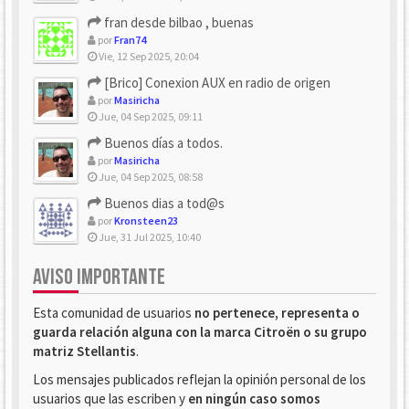
fran desde bilbao , buenas
por
Fran74
Vie, 12 Sep 2025, 20:04
[Brico] Conexion AUX en radio de origen
por
Masiricha
Jue, 04 Sep 2025, 09:11
Buenos días a todos.
por
Masiricha
Jue, 04 Sep 2025, 08:58
Buenos dias a tod@s
por
Kronsteen23
Jue, 31 Jul 2025, 10:40
AVISO IMPORTANTE
Esta comunidad de usuarios
no pertenece, representa o
guarda relación alguna con la marca Citroën o su grupo
matriz Stellantis
.
Los mensajes publicados reflejan la opinión personal de los
usuarios que las escriben y
en ningún caso somos