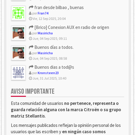
fran desde bilbao , buenas
por
Fran74
Vie, 12 Sep 2025, 20:04
[Brico] Conexion AUX en radio de origen
por
Masiricha
Jue, 04 Sep 2025, 09:11
Buenos días a todos.
por
Masiricha
Jue, 04 Sep 2025, 08:58
Buenos dias a tod@s
por
Kronsteen23
Jue, 31 Jul 2025, 10:40
AVISO IMPORTANTE
Esta comunidad de usuarios
no pertenece, representa o
guarda relación alguna con la marca Citroën o su grupo
matriz Stellantis
.
Los mensajes publicados reflejan la opinión personal de los
usuarios que las escriben y
en ningún caso somos