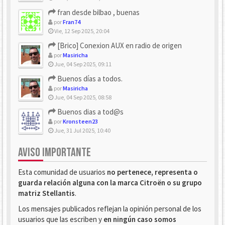
fran desde bilbao , buenas
por
Fran74
Vie, 12 Sep 2025, 20:04
[Brico] Conexion AUX en radio de origen
por
Masiricha
Jue, 04 Sep 2025, 09:11
Buenos días a todos.
por
Masiricha
Jue, 04 Sep 2025, 08:58
Buenos dias a tod@s
por
Kronsteen23
Jue, 31 Jul 2025, 10:40
AVISO IMPORTANTE
Esta comunidad de usuarios
no pertenece, representa o
guarda relación alguna con la marca Citroën o su grupo
matriz Stellantis
.
Los mensajes publicados reflejan la opinión personal de los
usuarios que las escriben y
en ningún caso somos