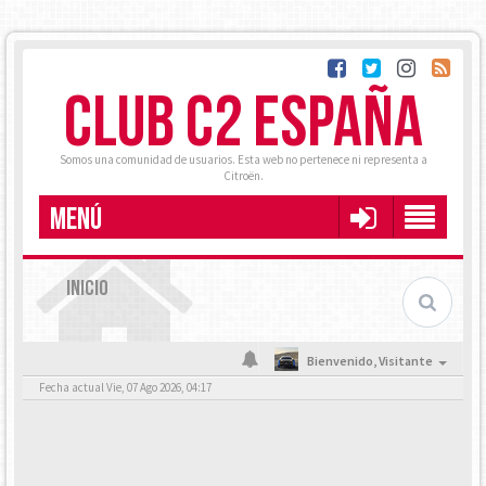
CLUB C2 ESPAÑA
Somos una comunidad de usuarios. Esta web no pertenece ni representa a
Citroën.
MENÚ
INICIO
Bienvenido,
Visitante
Fecha actual Vie, 07 Ago 2026, 04:17