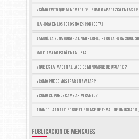
¿Cómo evito que mi nombre de usuario aparezca en las li
¡La hora en los foros no es correcta!
Cambié la zona horaria en mi perfil, ¡pero la hora sigue 
¡Mi idioma no está en la lista!
¿Qué es la imagen al lado de mi nombre de usuario?
¿Cómo puedo mostrar un avatar?
¿Cómo se puede cambiar mi rango?
Cuando hago clic sobre el enlace de e-mail de un usuario,
PUBLICACIÓN DE MENSAJES