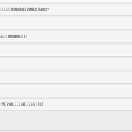
stas de usuarios conectados?
siendo incorrecto!
 ¡me pide que me registre!