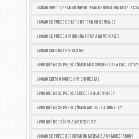
¿Cómo puedo crear un nuevo tema o enviar una respuest
¿Cómo se puede editar o borrar un mensaje?
¿Cómo se puede añadir una firma a mi mensaje?
¿Cómo creo una encuesta?
¿Por qué no se puede añadir más opciones a la encuesta?
¿Cómo edito o borro una encuesta?
¿Por qué no se puede acceder a algún foro?
¿Por qué no se puede añadir archivos adjuntos?
¿Por qué recibí una advertencia?
¿Cómo se puede reportar un mensaje a un moderador?