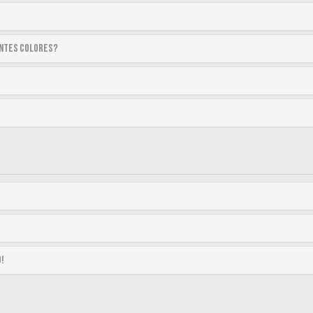
entes colores?
o!