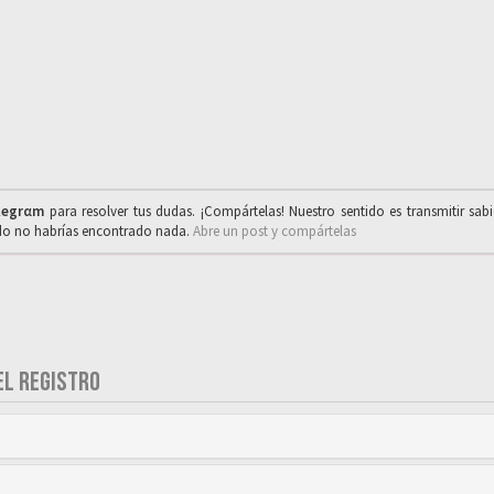
legrαm
para resolver tus dudas. ¡Compártelas! Nuestro sentido es transmitir sab
ado no habrías encontrado nada.
Abre un post y compártelas
EL REGISTRO