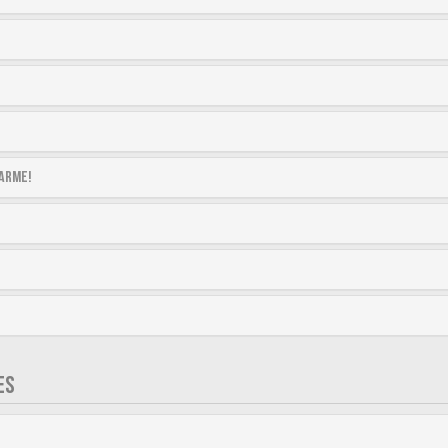
tarme!
ES