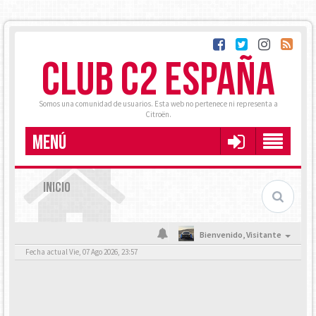
CLUB C2 ESPAÑA
Somos una comunidad de usuarios. Esta web no pertenece ni representa a
Citroën.
MENÚ
INICIO
Bienvenido,
Visitante
Fecha actual Vie, 07 Ago 2026, 23:57