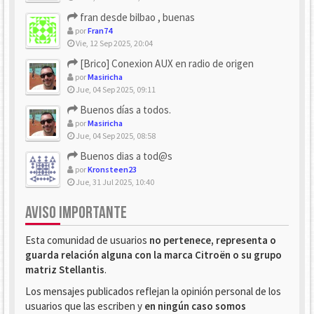
fran desde bilbao , buenas
por
Fran74
Vie, 12 Sep 2025, 20:04
[Brico] Conexion AUX en radio de origen
por
Masiricha
Jue, 04 Sep 2025, 09:11
Buenos días a todos.
por
Masiricha
Jue, 04 Sep 2025, 08:58
Buenos dias a tod@s
por
Kronsteen23
Jue, 31 Jul 2025, 10:40
AVISO IMPORTANTE
Esta comunidad de usuarios
no pertenece, representa o
guarda relación alguna con la marca Citroën o su grupo
matriz Stellantis
.
Los mensajes publicados reflejan la opinión personal de los
usuarios que las escriben y
en ningún caso somos