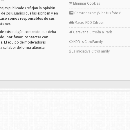
Eliminar Cookies
ajes publicados reflejan la opinión
Chevronazos: ¡Sube tus fotos!
 de los usuarios que las escriben y
en
caso somos responsables de sus
Macro KDD Citroën
ciones
.
de existir algún contenido que deba
Caravana Citroën a París
rado,
por favor, contactar con
KDD´s CitröFamily
os
. El equipo de moderadores
la su labor de forma altruista.
La iniciativa CitröFamily