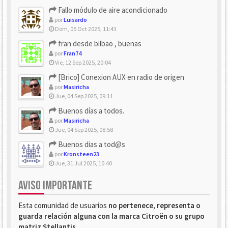
Fallo módulo de aire acondicionado
por
Luisardo
Dom, 05 Oct 2025, 11:43
fran desde bilbao , buenas
por
Fran74
Vie, 12 Sep 2025, 20:04
[Brico] Conexion AUX en radio de origen
por
Masiricha
Jue, 04 Sep 2025, 09:11
Buenos días a todos.
por
Masiricha
Jue, 04 Sep 2025, 08:58
Buenos dias a tod@s
por
Kronsteen23
Jue, 31 Jul 2025, 10:40
AVISO IMPORTANTE
Esta comunidad de usuarios
no pertenece, representa o
guarda relación alguna con la marca Citroën o su grupo
matriz Stellantis
.