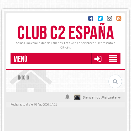
CLUB C2 ESPAÑA
Somos una comunidad de usuarios. Esta web no pertenece ni representa a
Citroën.
MENÚ
INICIO
Bienvenido,
Visitante
Fecha actual Vie, 07 Ago 2026, 14:11