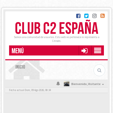
CLUB C2 ESPAÑA
Somos una comunidad de usuarios. Esta web no pertenece ni representa a
Citroën.
MENÚ
INICIO
Bienvenido,
Visitante
Fecha actual Dom, 09 Ago 2026, 08:34