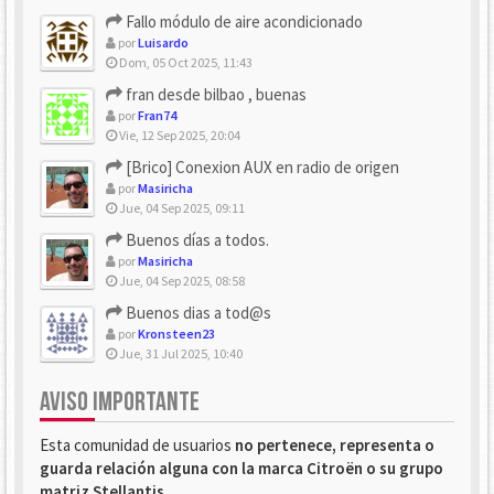
Fallo módulo de aire acondicionado
por
Luisardo
Dom, 05 Oct 2025, 11:43
fran desde bilbao , buenas
por
Fran74
Vie, 12 Sep 2025, 20:04
[Brico] Conexion AUX en radio de origen
por
Masiricha
Jue, 04 Sep 2025, 09:11
Buenos días a todos.
por
Masiricha
Jue, 04 Sep 2025, 08:58
Buenos dias a tod@s
por
Kronsteen23
Jue, 31 Jul 2025, 10:40
AVISO IMPORTANTE
Esta comunidad de usuarios
no pertenece, representa o
guarda relación alguna con la marca Citroën o su grupo
matriz Stellantis
.