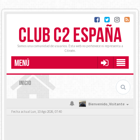
CLUB C2 ESPAÑA
Somos una comunidad de usuarios. Esta web no pertenece ni representa a
Citroën.
MENÚ
INICIO
Bienvenido,
Visitante
Fecha actual Lun, 10 Ago 2026, 07:40