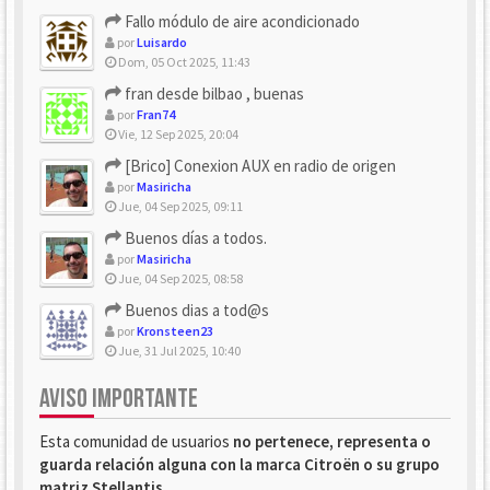
Fallo módulo de aire acondicionado
por
Luisardo
Dom, 05 Oct 2025, 11:43
fran desde bilbao , buenas
por
Fran74
Vie, 12 Sep 2025, 20:04
[Brico] Conexion AUX en radio de origen
por
Masiricha
Jue, 04 Sep 2025, 09:11
Buenos días a todos.
por
Masiricha
Jue, 04 Sep 2025, 08:58
Buenos dias a tod@s
por
Kronsteen23
Jue, 31 Jul 2025, 10:40
AVISO IMPORTANTE
Esta comunidad de usuarios
no pertenece, representa o
guarda relación alguna con la marca Citroën o su grupo
matriz Stellantis
.