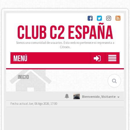
CLUB C2 ESPAÑA
Somos una comunidad de usuarios. Esta web no pertenece ni representa a
Citroën.
MENÚ
INICIO
Bienvenido,
Visitante
Fecha actual Jue, 06 Ago 2026, 17:00