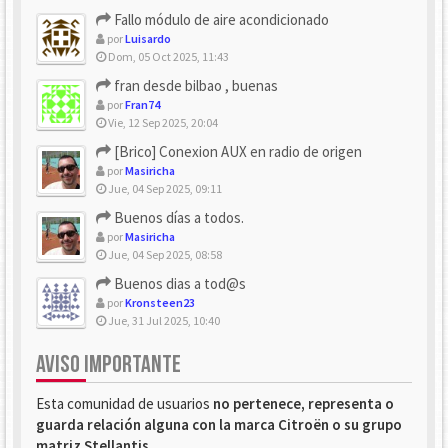
Fallo módulo de aire acondicionado
por
Luisardo
Dom, 05 Oct 2025, 11:43
fran desde bilbao , buenas
por
Fran74
Vie, 12 Sep 2025, 20:04
[Brico] Conexion AUX en radio de origen
por
Masiricha
Jue, 04 Sep 2025, 09:11
Buenos días a todos.
por
Masiricha
Jue, 04 Sep 2025, 08:58
Buenos dias a tod@s
por
Kronsteen23
Jue, 31 Jul 2025, 10:40
AVISO IMPORTANTE
Esta comunidad de usuarios
no pertenece, representa o
guarda relación alguna con la marca Citroën o su grupo
matriz Stellantis
.