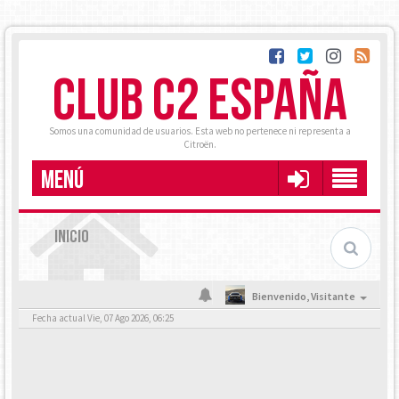
CLUB C2 ESPAÑA
Somos una comunidad de usuarios. Esta web no pertenece ni representa a
Citroën.
MENÚ
INICIO
Bienvenido,
Visitante
Fecha actual Vie, 07 Ago 2026, 06:25