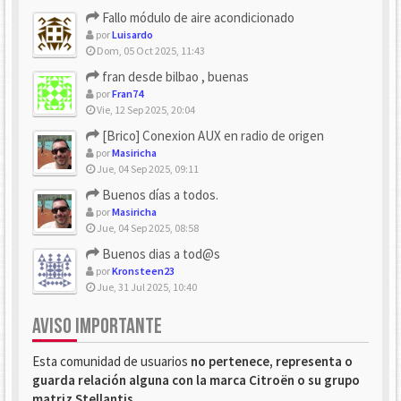
Fallo módulo de aire acondicionado
por
Luisardo
Dom, 05 Oct 2025, 11:43
fran desde bilbao , buenas
por
Fran74
Vie, 12 Sep 2025, 20:04
[Brico] Conexion AUX en radio de origen
por
Masiricha
Jue, 04 Sep 2025, 09:11
Buenos días a todos.
por
Masiricha
Jue, 04 Sep 2025, 08:58
Buenos dias a tod@s
por
Kronsteen23
Jue, 31 Jul 2025, 10:40
AVISO IMPORTANTE
Esta comunidad de usuarios
no pertenece, representa o
guarda relación alguna con la marca Citroën o su grupo
matriz Stellantis
.