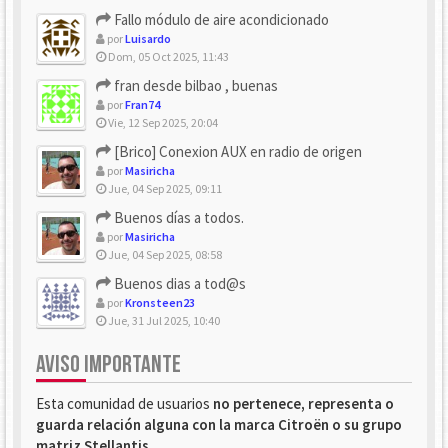
Fallo módulo de aire acondicionado
por
Luisardo
Dom, 05 Oct 2025, 11:43
fran desde bilbao , buenas
por
Fran74
Vie, 12 Sep 2025, 20:04
[Brico] Conexion AUX en radio de origen
por
Masiricha
Jue, 04 Sep 2025, 09:11
Buenos días a todos.
por
Masiricha
Jue, 04 Sep 2025, 08:58
Buenos dias a tod@s
por
Kronsteen23
Jue, 31 Jul 2025, 10:40
AVISO IMPORTANTE
Esta comunidad de usuarios
no pertenece, representa o
guarda relación alguna con la marca Citroën o su grupo
matriz Stellantis
.