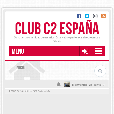
CLUB C2 ESPAÑA
Somos una comunidad de usuarios. Esta web no pertenece ni representa a
Citroën.
MENÚ
INICIO
Bienvenido,
Visitante
Fecha actual Vie, 07 Ago 2026, 20:36