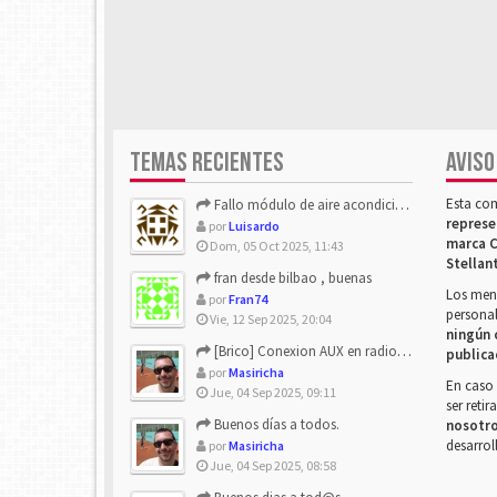
TEMAS RECIENTES
AVISO
Esta co
Fallo módulo de aire acondicionado
represe
por
Luisardo
marca C
Dom, 05 Oct 2025, 11:43
Stellan
fran desde bilbao , buenas
Los mens
por
Fran74
personal
Vie, 12 Sep 2025, 20:04
ningún 
[Brico] Conexion AUX en radio de origen
publica
por
Masiricha
En caso 
Jue, 04 Sep 2025, 09:11
ser reti
Buenos días a todos.
nosotr
desarrol
por
Masiricha
Jue, 04 Sep 2025, 08:58