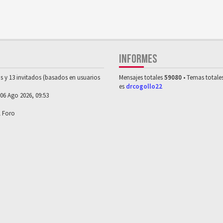
INFORMES
os y 13 invitados (basados en usuarios
Mensajes totales
59080
• Temas totale
es
drcogollo22
 06 Ago 2026, 09:53
l Foro