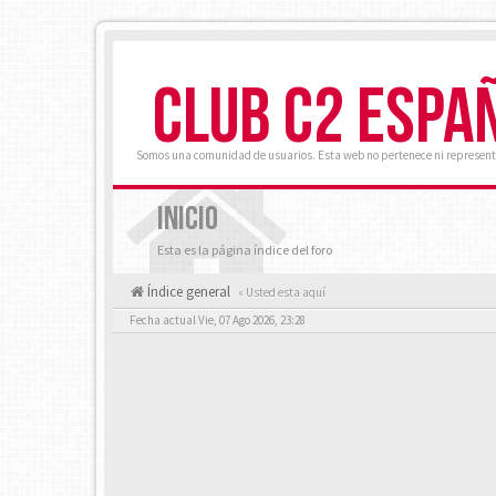
CLUB C2 ESPA
Somos una comunidad de usuarios. Esta web no pertenece ni represent
INICIO
Esta es la página índice del foro
Índice general
« Usted esta aquí
Fecha actual Vie, 07 Ago 2026, 23:28