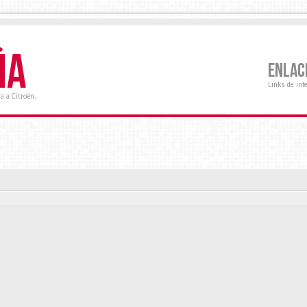
ÑA
ENLAC
Links de int
a a Citroën.