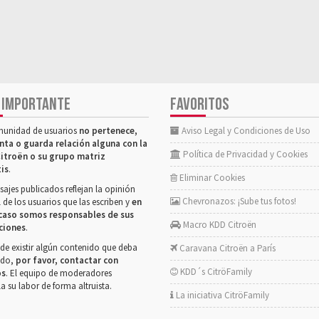
 IMPORTANTE
FAVORITOS
munidad de usuarios
no pertenece,
Aviso Legal y Condiciones de Uso
nta o guarda relación alguna con la
Política de Privacidad y Cookies
itroën o su grupo matriz
tis
.
Eliminar Cookies
ajes publicados reflejan la opinión
Chevronazos: ¡Sube tus fotos!
 de los usuarios que las escriben y
en
caso somos responsables de sus
Macro KDD Citroën
ciones
.
de existir algún contenido que deba
Caravana Citroën a París
rado,
por favor, contactar con
KDD´s CitröFamily
os
. El equipo de moderadores
la su labor de forma altruista.
La iniciativa CitröFamily