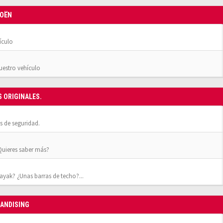
ROËN
ículo
nuestro vehículo
S ORIGINALES.
 de seguridad.
¿Quieres saber más?
yak? ¿Unas barras de techo?...
HANDISING