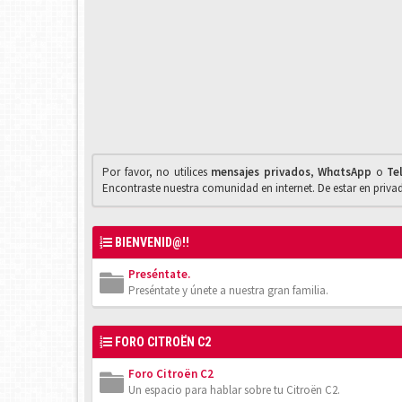
Por favor, no utilices
mensajes privados
,
WhαtsApp
o
Te
Encontraste nuestra comunidad en internet. De estar en priv
BIENVENID@!!
Preséntate.
Preséntate y únete a nuestra gran familia.
FORO CITROËN C2
Foro Citroën C2
Un espacio para hablar sobre tu Citroën C2.