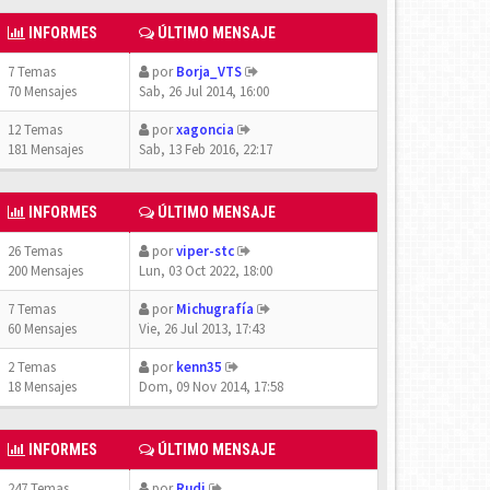
INFORMES
ÚLTIMO MENSAJE
7 Temas
por
Borja_VTS
70 Mensajes
Sab, 26 Jul 2014, 16:00
12 Temas
por
xagoncia
181 Mensajes
Sab, 13 Feb 2016, 22:17
INFORMES
ÚLTIMO MENSAJE
26 Temas
por
viper-stc
200 Mensajes
Lun, 03 Oct 2022, 18:00
7 Temas
por
Michugrafía
60 Mensajes
Vie, 26 Jul 2013, 17:43
2 Temas
por
kenn35
18 Mensajes
Dom, 09 Nov 2014, 17:58
INFORMES
ÚLTIMO MENSAJE
247 Temas
por
Rudi