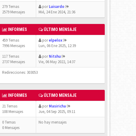
279 Temas
por
Luisardo
2579 Mensajes
Mié, 24 Ene 2024, 21:36
INFORMES
ÚLTIMO MENSAJE
459 Temas
por
elpelox
7996 Mensajes
Lun, 06 Ene 2025, 12:39
117 Temas
por
Nitshu
2737 Mensajes
Vie, 06 May 2022, 14:37
Redirecciones: 303053
INFORMES
ÚLTIMO MENSAJE
21 Temas
por
Masiricha
108 Mensajes
Jue, 04 Sep 2025, 09:11
0 Temas
No hay mensajes
0 Mensajes