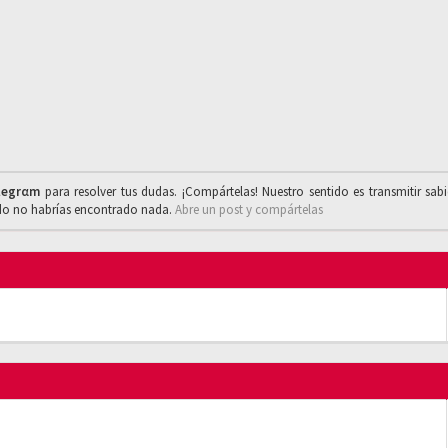
legrαm
para resolver tus dudas. ¡Compártelas! Nuestro sentido es transmitir sab
ado no habrías encontrado nada.
Abre un post y compártelas