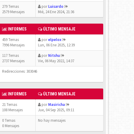
279 Temas
por
Luisardo
2579 Mensajes
Mié, 24 Ene 2024, 21:36
INFORMES
ÚLTIMO MENSAJE
459 Temas
por
elpelox
7996 Mensajes
Lun, 06 Ene 2025, 12:39
117 Temas
por
Nitshu
2737 Mensajes
Vie, 06 May 2022, 14:37
Redirecciones: 303046
INFORMES
ÚLTIMO MENSAJE
21 Temas
por
Masiricha
108 Mensajes
Jue, 04 Sep 2025, 09:11
0 Temas
No hay mensajes
0 Mensajes