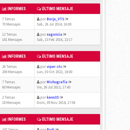
INFORMES
ÚLTIMO MENSAJE
7 Temas
por
Borja_VTS
70 Mensajes
Sab, 26 Jul 2014, 16:00
12 Temas
por
xagoncia
181 Mensajes
Sab, 13 Feb 2016, 22:17
INFORMES
ÚLTIMO MENSAJE
26 Temas
por
viper-stc
200 Mensajes
Lun, 03 Oct 2022, 18:00
7 Temas
por
Michugrafía
60 Mensajes
Vie, 26 Jul 2013, 17:43
2 Temas
por
kenn35
18 Mensajes
Dom, 09 Nov 2014, 17:58
INFORMES
ÚLTIMO MENSAJE
247 Temas
por
Rudi