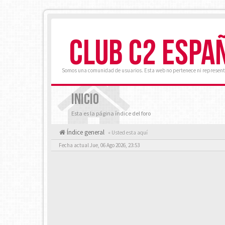
CLUB C2 ESPA
Somos una comunidad de usuarios. Esta web no pertenece ni represent
INICIO
Esta es la página índice del foro
Índice general
« Usted esta aquí
Fecha actual Jue, 06 Ago 2026, 23:53