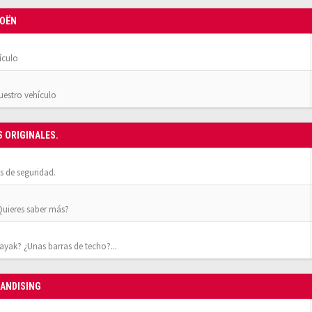
ROËN
ículo
nuestro vehículo
S ORIGINALES.
 de seguridad.
¿Quieres saber más?
yak? ¿Unas barras de techo?...
HANDISING