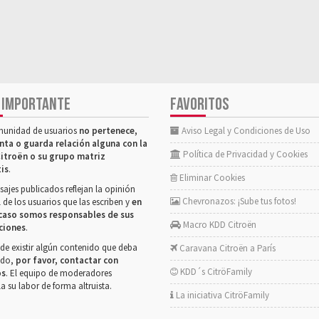
 IMPORTANTE
FAVORITOS
munidad de usuarios
no pertenece,
Aviso Legal y Condiciones de Uso
nta o guarda relación alguna con la
Política de Privacidad y Cookies
itroën o su grupo matriz
tis
.
Eliminar Cookies
ajes publicados reflejan la opinión
Chevronazos: ¡Sube tus fotos!
 de los usuarios que las escriben y
en
caso somos responsables de sus
Macro KDD Citroën
ciones
.
de existir algún contenido que deba
Caravana Citroën a París
rado,
por favor, contactar con
KDD´s CitröFamily
os
. El equipo de moderadores
la su labor de forma altruista.
La iniciativa CitröFamily