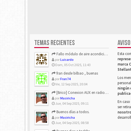
TEMAS RECIENTES
AVISO
Esta co
Fallo módulo de aire acondicionado
represe
por
Luisardo
marca C
Dom, 05 Oct 2025, 11:43
Stellan
fran desde bilbao , buenas
Los mens
por
Fran74
personal
Vie, 12 Sep 2025, 20:04
ningún 
[Brico] Conexion AUX en radio de origen
publica
por
Masiricha
En caso 
Jue, 04 Sep 2025, 09:11
ser reti
Buenos días a todos.
nosotr
desarrol
por
Masiricha
Jue, 04 Sep 2025, 08:58