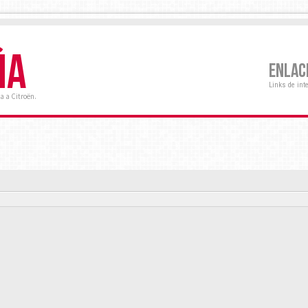
ÑA
ENLAC
Links de int
a a Citroën.