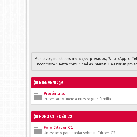
Por favor, no utilices
mensajes privados
,
WhαtsApp
o
Te
Encontraste nuestra comunidad en internet. De estar en priv
BIENVENID@!!
Preséntate.
Preséntate y únete a nuestra gran familia.
FORO CITROËN C2
Foro Citroën C2
Un espacio para hablar sobre tu Citroën C2.