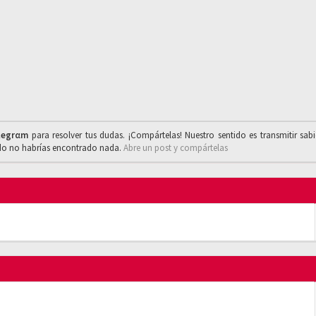
legrαm
para resolver tus dudas. ¡Compártelas! Nuestro sentido es transmitir sab
ado no habrías encontrado nada.
Abre un post y compártelas