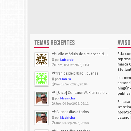
TEMAS RECIENTES
AVISO
Esta co
Fallo módulo de aire acondicionado
represe
por
Luisardo
marca C
Dom, 05 Oct 2025, 11:43
Stellan
fran desde bilbao , buenas
Los mens
por
Fran74
personal
Vie, 12 Sep 2025, 20:04
ningún 
[Brico] Conexion AUX en radio de origen
publica
por
Masiricha
En caso 
Jue, 04 Sep 2025, 09:11
ser reti
Buenos días a todos.
nosotr
desarrol
por
Masiricha
Jue, 04 Sep 2025, 08:58