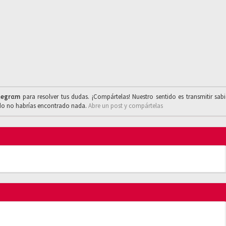
legrαm
para resolver tus dudas. ¡Compártelas! Nuestro sentido es transmitir sab
ado no habrías encontrado nada.
Abre un post y compártelas