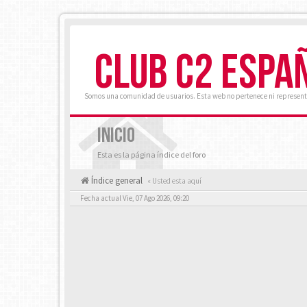
CLUB C2 ESPA
Somos una comunidad de usuarios. Esta web no pertenece ni represent
INICIO
Esta es la página índice del foro
Índice general
« Usted esta aquí
Fecha actual Vie, 07 Ago 2026, 09:20