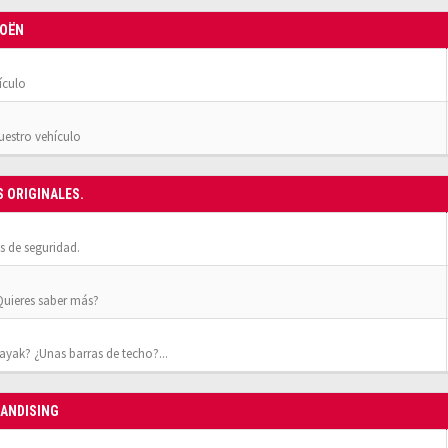
ROËN
ículo
nuestro vehículo
S ORIGINALES.
 de seguridad.
¿Quieres saber más?
yak? ¿Unas barras de techo?...
HANDISING