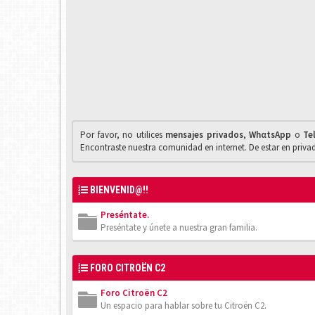
Por favor, no utilices
mensajes privados
,
WhαtsApp
o
Te
Encontraste nuestra comunidad en internet. De estar en priv
BIENVENID@!!
Preséntate.
Preséntate y únete a nuestra gran familia.
FORO CITROËN C2
Foro Citroën C2
Un espacio para hablar sobre tu Citroën C2.