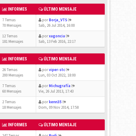
INFORMES
ÚLTIMO MENSAJE
7 Temas
por
Borja_VTS
70 Mensajes
Sab, 26 Jul 2014, 16:00
12 Temas
por
xagoncia
181 Mensajes
Sab, 13 Feb 2016, 22:17
INFORMES
ÚLTIMO MENSAJE
26 Temas
por
viper-stc
200 Mensajes
Lun, 03 Oct 2022, 18:00
7 Temas
por
Michugrafía
60 Mensajes
Vie, 26 Jul 2013, 17:43
2 Temas
por
kenn35
18 Mensajes
Dom, 09 Nov 2014, 17:58
INFORMES
ÚLTIMO MENSAJE
247 Temas
por
Rudi