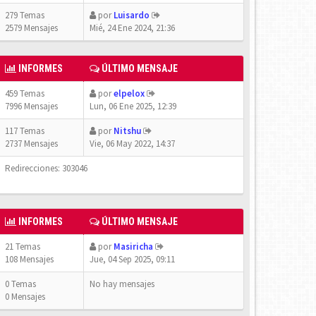
279 Temas
por
Luisardo
2579 Mensajes
Mié, 24 Ene 2024, 21:36
INFORMES
ÚLTIMO MENSAJE
459 Temas
por
elpelox
7996 Mensajes
Lun, 06 Ene 2025, 12:39
117 Temas
por
Nitshu
2737 Mensajes
Vie, 06 May 2022, 14:37
Redirecciones: 303046
INFORMES
ÚLTIMO MENSAJE
21 Temas
por
Masiricha
108 Mensajes
Jue, 04 Sep 2025, 09:11
0 Temas
No hay mensajes
0 Mensajes