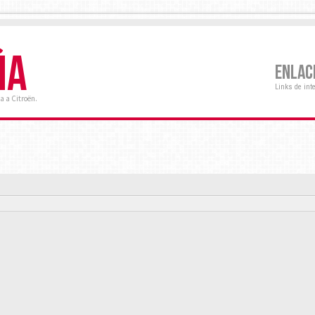
ÑA
ENLAC
Links de int
a a Citroën.