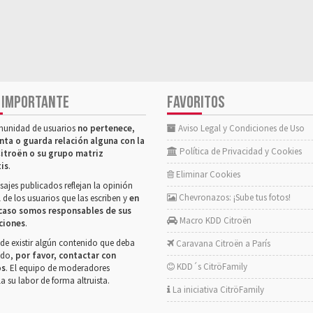
 IMPORTANTE
FAVORITOS
munidad de usuarios
no pertenece,
Aviso Legal y Condiciones de Uso
nta o guarda relación alguna con la
Política de Privacidad y Cookies
itroën o su grupo matriz
tis
.
Eliminar Cookies
ajes publicados reflejan la opinión
Chevronazos: ¡Sube tus fotos!
 de los usuarios que las escriben y
en
caso somos responsables de sus
Macro KDD Citroën
ciones
.
de existir algún contenido que deba
Caravana Citroën a París
rado,
por favor, contactar con
KDD´s CitröFamily
os
. El equipo de moderadores
la su labor de forma altruista.
La iniciativa CitröFamily