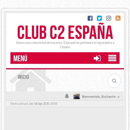
CLUB C2 ESPAÑA
Somos una comunidad de usuarios. Esta web no pertenece ni representa a
Citroën.
MENÚ
INICIO
Bienvenido,
Visitante
Fecha actual Jue, 06 Ago 2026, 03:05