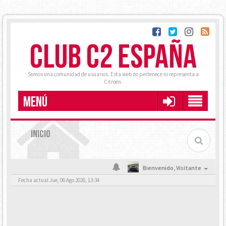
CLUB C2 ESPAÑA
Somos una comunidad de usuarios. Esta web no pertenece ni representa a
Citroën.
MENÚ
INICIO
Bienvenido,
Visitante
Fecha actual Jue, 06 Ago 2026, 13:34