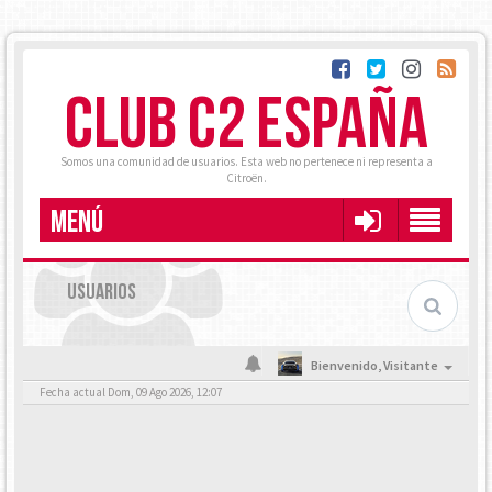
CLUB C2 ESPAÑA
Somos una comunidad de usuarios. Esta web no pertenece ni representa a
Citroën.
MENÚ
USUARIOS
Bienvenido,
Visitante
Fecha actual Dom, 09 Ago 2026, 12:07