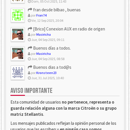
Dom, 05 Oct 2025, 11:43
fran desde bilbao , buenas
por
Fran74
Vie, 12 Sep 2025, 20:04
[Brico] Conexion AUX en radio de origen
por
Masiricha
Jue, 04 Sep 2025, 09:11
Buenos días a todos.
por
Masiricha
Jue, 04 Sep 2025, 08:58
Buenos dias a tod@s
por
Kronsteen23
Jue, 31 Jul 2025, 10:40
AVISO IMPORTANTE
Esta comunidad de usuarios
no pertenece, representa o
guarda relación alguna con la marca Citroën o su grupo
matriz Stellantis
.
Los mensajes publicados reflejan la opinión personal de los
usuarios que las escriben y
en ningún caso somos