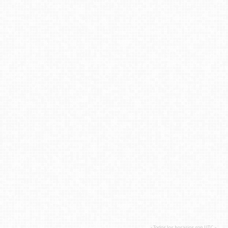
- Todos los horarios son
UTC
-