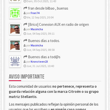
Dom, 05 Oct 2025, 11:43
fran desde bilbao , buenas
por
Fran74
Vie, 12 Sep 2025, 20:04
[Brico] Conexion AUX en radio de origen
por
Masiricha
Jue, 04 Sep 2025, 09:11
Buenos días a todos.
por
Masiricha
Jue, 04 Sep 2025, 08:58
Buenos dias a tod@s
por
Kronsteen23
Jue, 31 Jul 2025, 10:40
AVISO IMPORTANTE
Esta comunidad de usuarios
no pertenece, representa o
guarda relación alguna con la marca Citroën o su grupo
matriz Stellantis
.
Los mensajes publicados reflejan la opinión personal de los
usuarios que las escriben y
en ningún caso somos