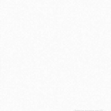
- Todos los horarios son
UTC
-