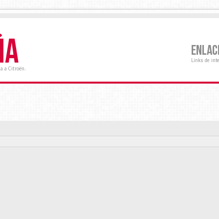
ÑA
ENLAC
Links de int
a a Citroën.