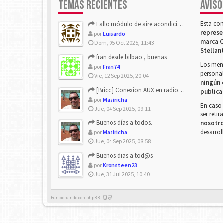
TEMAS RECIENTES
AVISO
Esta co
Fallo módulo de aire acondicionado
represe
por
Luisardo
marca C
Dom, 05 Oct 2025, 11:43
Stellan
fran desde bilbao , buenas
Los mens
por
Fran74
personal
Vie, 12 Sep 2025, 20:04
ningún 
[Brico] Conexion AUX en radio de origen
publica
por
Masiricha
En caso 
Jue, 04 Sep 2025, 09:11
ser reti
Buenos días a todos.
nosotr
desarrol
por
Masiricha
Jue, 04 Sep 2025, 08:58
Buenos dias a tod@s
por
Kronsteen23
Jue, 31 Jul 2025, 10:40
Funcionando con phpBB -