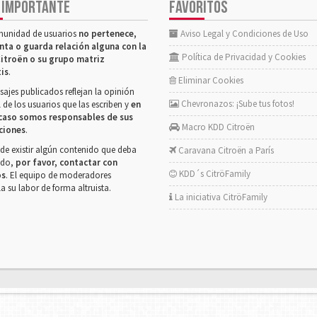
 IMPORTANTE
FAVORITOS
munidad de usuarios
no pertenece,
Aviso Legal y Condiciones de Uso
nta o guarda relación alguna con la
Política de Privacidad y Cookies
itroën o su grupo matriz
tis
.
Eliminar Cookies
ajes publicados reflejan la opinión
Chevronazos: ¡Sube tus fotos!
 de los usuarios que las escriben y
en
caso somos responsables de sus
Macro KDD Citroën
ciones
.
de existir algún contenido que deba
Caravana Citroën a París
rado,
por favor, contactar con
KDD´s CitröFamily
os
. El equipo de moderadores
la su labor de forma altruista.
La iniciativa CitröFamily