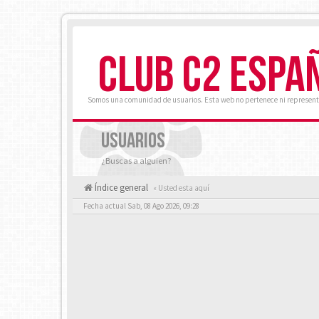
CLUB C2 ESPA
Somos una comunidad de usuarios. Esta web no pertenece ni represent
USUARIOS
¿Buscas a alguien?
Índice general
« Usted esta aquí
Fecha actual Sab, 08 Ago 2026, 09:28