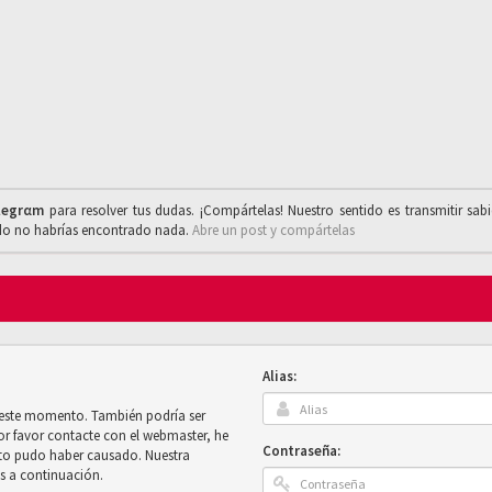
legrαm
para resolver tus dudas. ¡Compártelas! Nuestro sentido es transmitir sab
ado no habrías encontrado nada.
Abre un post y compártelas
Alias:
n este momento. También podría ser
por favor contacte con el webmaster, he
Contraseña:
sto pudo haber causado. Nuestra
es a continuación.