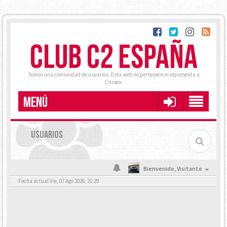
CLUB C2 ESPAÑA
Somos una comunidad de usuarios. Esta web no pertenece ni representa a
Citroën.
MENÚ
USUARIOS
Bienvenido,
Visitante
Fecha actual Vie, 07 Ago 2026, 21:29