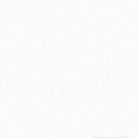
- Todos los horarios son
UTC
-