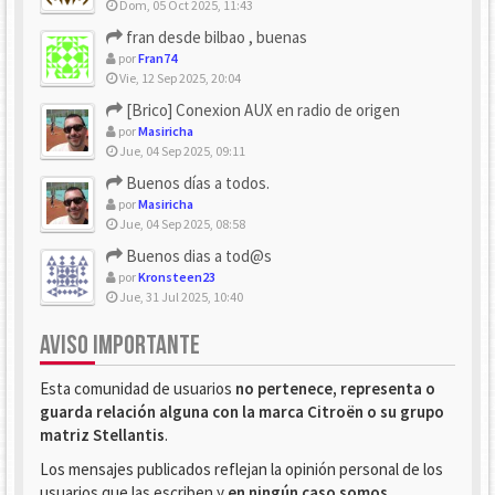
Dom, 05 Oct 2025, 11:43
fran desde bilbao , buenas
por
Fran74
Vie, 12 Sep 2025, 20:04
[Brico] Conexion AUX en radio de origen
por
Masiricha
Jue, 04 Sep 2025, 09:11
Buenos días a todos.
por
Masiricha
Jue, 04 Sep 2025, 08:58
Buenos dias a tod@s
por
Kronsteen23
Jue, 31 Jul 2025, 10:40
AVISO IMPORTANTE
Esta comunidad de usuarios
no pertenece, representa o
guarda relación alguna con la marca Citroën o su grupo
matriz Stellantis
.
Los mensajes publicados reflejan la opinión personal de los
usuarios que las escriben y
en ningún caso somos