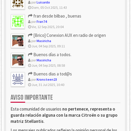
por
Luisardo
Dom, 05 Oct 2025, 11:43
fran desde bilbao , buenas
por
Fran74
Vie, 12 Sep 2025, 20:04
[Brico] Conexion AUX en radio de origen
por
Masiricha
Jue, 04 Sep 2025, 09:11
Buenos días a todos.
por
Masiricha
Jue, 04 Sep 2025, 08:58
Buenos dias a tod@s
por
Kronsteen23
Jue, 31 Jul 2025, 10:40
AVISO IMPORTANTE
Esta comunidad de usuarios
no pertenece, representa o
guarda relación alguna con la marca Citroën o su grupo
matriz Stellantis
.
Los mensajes publicados reflejan la opinión personal de los