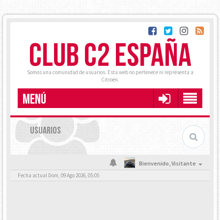
CLUB C2 ESPAÑA
Somos una comunidad de usuarios. Esta web no pertenece ni representa a
Citroën.
MENÚ
USUARIOS
Bienvenido,
Visitante
Fecha actual Dom, 09 Ago 2026, 05:05