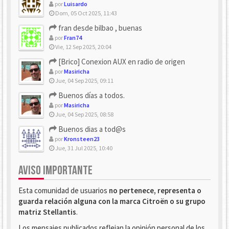
por
Luisardo
Dom, 05 Oct 2025, 11:43
fran desde bilbao , buenas
por
Fran74
Vie, 12 Sep 2025, 20:04
[Brico] Conexion AUX en radio de origen
por
Masiricha
Jue, 04 Sep 2025, 09:11
Buenos días a todos.
por
Masiricha
Jue, 04 Sep 2025, 08:58
Buenos dias a tod@s
por
Kronsteen23
Jue, 31 Jul 2025, 10:40
AVISO IMPORTANTE
Esta comunidad de usuarios
no pertenece, representa o
guarda relación alguna con la marca Citroën o su grupo
matriz Stellantis
.
Los mensajes publicados reflejan la opinión personal de los