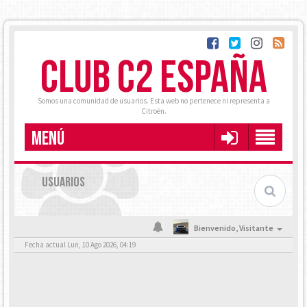
CLUB C2 ESPAÑA
Somos una comunidad de usuarios. Esta web no pertenece ni representa a
Citroën.
MENÚ
USUARIOS
Bienvenido,
Visitante
Fecha actual Lun, 10 Ago 2026, 04:19