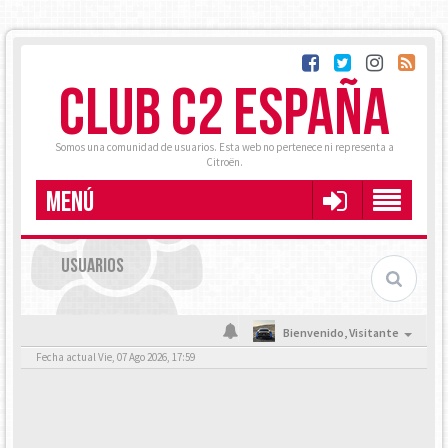
CLUB C2 ESPAÑA
Somos una comunidad de usuarios. Esta web no pertenece ni representa a
Citroën.
MENÚ
USUARIOS
Bienvenido,
Visitante
Fecha actual Vie, 07 Ago 2026, 17:59