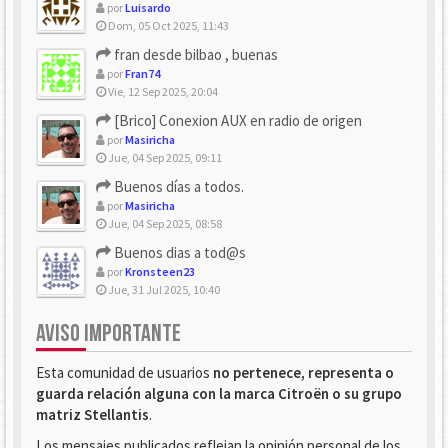
por
Luisardo
Dom, 05 Oct 2025, 11:43
fran desde bilbao , buenas
por
Fran74
Vie, 12 Sep 2025, 20:04
[Brico] Conexion AUX en radio de origen
por
Masiricha
Jue, 04 Sep 2025, 09:11
Buenos días a todos.
por
Masiricha
Jue, 04 Sep 2025, 08:58
Buenos dias a tod@s
por
Kronsteen23
Jue, 31 Jul 2025, 10:40
AVISO IMPORTANTE
Esta comunidad de usuarios
no pertenece, representa o
guarda relación alguna con la marca Citroën o su grupo
matriz Stellantis
.
Los mensajes publicados reflejan la opinión personal de los