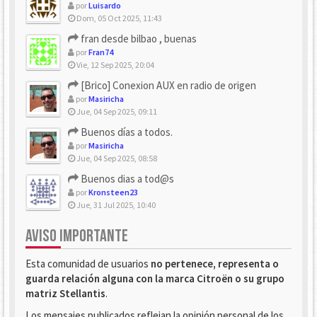
por
Luisardo
Dom, 05 Oct 2025, 11:43
fran desde bilbao , buenas
por
Fran74
Vie, 12 Sep 2025, 20:04
[Brico] Conexion AUX en radio de origen
por
Masiricha
Jue, 04 Sep 2025, 09:11
Buenos días a todos.
por
Masiricha
Jue, 04 Sep 2025, 08:58
Buenos dias a tod@s
por
Kronsteen23
Jue, 31 Jul 2025, 10:40
AVISO IMPORTANTE
Esta comunidad de usuarios
no pertenece, representa o
guarda relación alguna con la marca Citroën o su grupo
matriz Stellantis
.
Los mensajes publicados reflejan la opinión personal de los