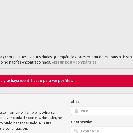
legrαm
para resolver tus dudas. ¡Compártelas! Nuestro sentido es transmitir sab
ado no habrías encontrado nada.
Abre un post y compártelas
o y se haya identificado para ver perfiles.
Alias:
n este momento. También podría ser
por favor contacte con el webmaster, he
Contraseña:
sto pudo haber causado. Nuestra
es a continuación.