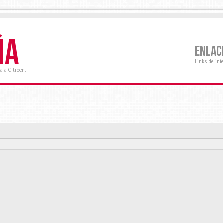
ÑA
ENLAC
Links de int
a a Citroën.