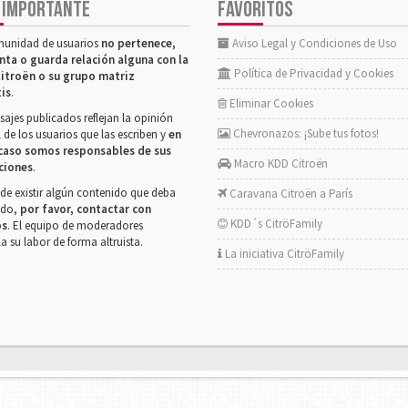
 IMPORTANTE
FAVORITOS
munidad de usuarios
no pertenece,
Aviso Legal y Condiciones de Uso
nta o guarda relación alguna con la
Política de Privacidad y Cookies
itroën o su grupo matriz
tis
.
Eliminar Cookies
ajes publicados reflejan la opinión
Chevronazos: ¡Sube tus fotos!
 de los usuarios que las escriben y
en
caso somos responsables de sus
Macro KDD Citroën
ciones
.
de existir algún contenido que deba
Caravana Citroën a París
rado,
por favor, contactar con
KDD´s CitröFamily
os
. El equipo de moderadores
la su labor de forma altruista.
La iniciativa CitröFamily