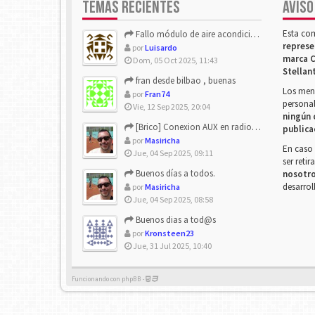
TEMAS RECIENTES
AVISO
Esta co
Fallo módulo de aire acondicionado
represe
por
Luisardo
marca C
Dom, 05 Oct 2025, 11:43
Stellan
fran desde bilbao , buenas
Los mens
por
Fran74
personal
Vie, 12 Sep 2025, 20:04
ningún 
[Brico] Conexion AUX en radio de origen
publica
por
Masiricha
En caso 
Jue, 04 Sep 2025, 09:11
ser reti
Buenos días a todos.
nosotr
desarrol
por
Masiricha
Jue, 04 Sep 2025, 08:58
Buenos dias a tod@s
por
Kronsteen23
Jue, 31 Jul 2025, 10:40
Funcionando con phpBB -