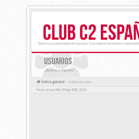
CLUB C2 ESPA
Somos una comunidad de usuarios. Esta web no pertenece ni represent
USUARIOS
¿Buscas a alguien?
Índice general
« Usted esta aquí
Fecha actual Mié, 05 Ago 2026, 23:32