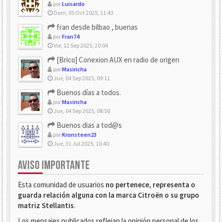
por
Luisardo
Dom, 05 Oct 2025, 11:43
fran desde bilbao , buenas
por
Fran74
Vie, 12 Sep 2025, 20:04
[Brico] Conexion AUX en radio de origen
por
Masiricha
Jue, 04 Sep 2025, 09:11
Buenos días a todos.
por
Masiricha
Jue, 04 Sep 2025, 08:58
Buenos dias a tod@s
por
Kronsteen23
Jue, 31 Jul 2025, 10:40
AVISO IMPORTANTE
Esta comunidad de usuarios
no pertenece, representa o
guarda relación alguna con la marca Citroën o su grupo
matriz Stellantis
.
Los mensajes publicados reflejan la opinión personal de los