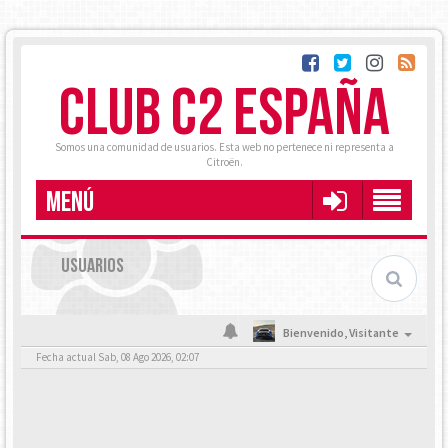
CLUB C2 ESPAÑA
Somos una comunidad de usuarios. Esta web no pertenece ni representa a
Citroën.
MENÚ
USUARIOS
Bienvenido,
Visitante
Fecha actual Sab, 08 Ago 2026, 02:07