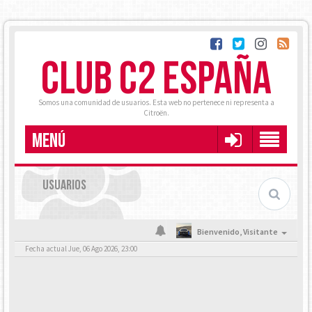
CLUB C2 ESPAÑA
Somos una comunidad de usuarios. Esta web no pertenece ni representa a
Citroën.
MENÚ
USUARIOS
Bienvenido,
Visitante
Fecha actual Jue, 06 Ago 2026, 23:00