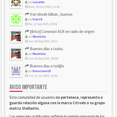
por
Luisardo
Dom, 05 Oct 2025, 11:43
fran desde bilbao , buenas
por
Fran74
Vie, 12 Sep 2025, 20:04
[Brico] Conexion AUX en radio de origen
por
Masiricha
Jue, 04 Sep 2025, 09:11
Buenos días a todos.
por
Masiricha
Jue, 04 Sep 2025, 08:58
Buenos dias a tod@s
por
Kronsteen23
Jue, 31 Jul 2025, 10:40
AVISO IMPORTANTE
Esta comunidad de usuarios
no pertenece, representa o
guarda relación alguna con la marca Citroën o su grupo
matriz Stellantis
.
Los mensajes publicados reflejan la opinión personal de los