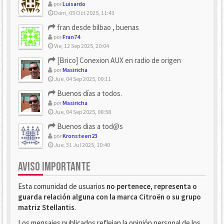
por
Luisardo
Dom, 05 Oct 2025, 11:43
fran desde bilbao , buenas
por
Fran74
Vie, 12 Sep 2025, 20:04
[Brico] Conexion AUX en radio de origen
por
Masiricha
Jue, 04 Sep 2025, 09:11
Buenos días a todos.
por
Masiricha
Jue, 04 Sep 2025, 08:58
Buenos dias a tod@s
por
Kronsteen23
Jue, 31 Jul 2025, 10:40
AVISO IMPORTANTE
Esta comunidad de usuarios
no pertenece, representa o
guarda relación alguna con la marca Citroën o su grupo
matriz Stellantis
.
Los mensajes publicados reflejan la opinión personal de los