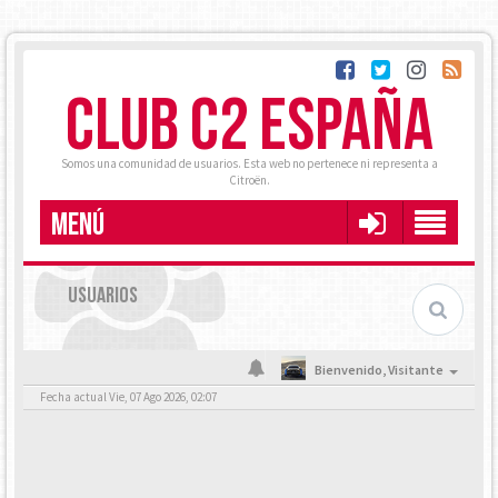
CLUB C2 ESPAÑA
Somos una comunidad de usuarios. Esta web no pertenece ni representa a
Citroën.
MENÚ
USUARIOS
Bienvenido,
Visitante
Fecha actual Vie, 07 Ago 2026, 02:07