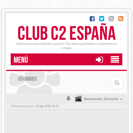
CLUB C2 ESPAÑA
Somos una comunidad de usuarios. Esta web no pertenece ni representa a
Citroën.
MENÚ
USUARIOS
Bienvenido,
Visitante
Fecha actual Lun, 10 Ago 2026, 04:35