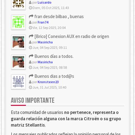
por
Luisardo
Dom, 05 Oct 2025, 11:43
fran desde bilbao , buenas
por
Fran74
Vie, 12 Sep 2025, 20:04
[Brico] Conexion AUX en radio de origen
por
Masiricha
Jue, 04 Sep 2025, 09:11
Buenos días a todos.
por
Masiricha
Jue, 04 Sep 2025, 08:58
Buenos dias a tod@s
por
Kronsteen23
Jue, 31 Jul 2025, 10:40
AVISO IMPORTANTE
Esta comunidad de usuarios
no pertenece, representa o
guarda relación alguna con la marca Citroën o su grupo
matriz Stellantis
.
Los mensajes publicados reflejan la opinión personal de los