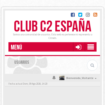
CLUB C2 ESPAÑA
Somos una comunidad de usuarios. Esta web no pertenece ni representa a
Citroën.
MENÚ
USUARIOS
Bienvenido,
Visitante
Fecha actual Dom, 09 Ago 2026, 14:20