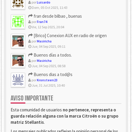
por
Luisardo
Dom, 05 Oct 2025, 11:43
fran desde bilbao , buenas
por
Fran74
Vie, 12 Sep 2025, 20:04
[Brico] Conexion AUX en radio de origen
por
Masiricha
Jue, 04 Sep 2025, 09:11
Buenos días a todos.
por
Masiricha
Jue, 04 Sep 2025, 08:58
Buenos dias a tod@s
por
Kronsteen23
Jue, 31 Jul 2025, 10:40
AVISO IMPORTANTE
Esta comunidad de usuarios
no pertenece, representa o
guarda relación alguna con la marca Citroën o su grupo
matriz Stellantis
.
Los mensajes publicados reflejan la opinión personal de los