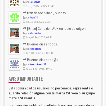
por
Luisardo
Dom, 05 Oct 2025, 11:43
fran desde bilbao , buenas
por
Fran74
Vie, 12 Sep 2025, 20:04
[Brico] Conexion AUX en radio de origen
por
Masiricha
Jue, 04 Sep 2025, 09:11
Buenos días a todos.
por
Masiricha
Jue, 04 Sep 2025, 08:58
Buenos dias a tod@s
por
Kronsteen23
Jue, 31 Jul 2025, 10:40
AVISO IMPORTANTE
Esta comunidad de usuarios
no pertenece, representa o
guarda relación alguna con la marca Citroën o su grupo
matriz Stellantis
.
Los mensajes publicados reflejan la opinión personal de los