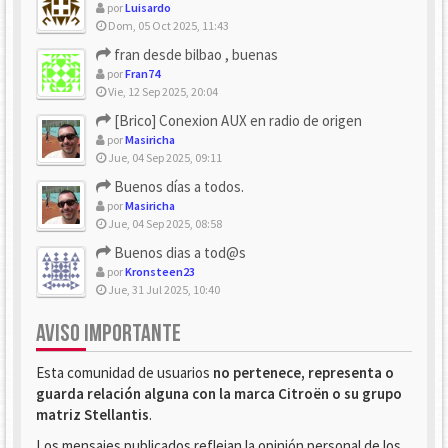
por
Luisardo
Dom, 05 Oct 2025, 11:43
fran desde bilbao , buenas
por
Fran74
Vie, 12 Sep 2025, 20:04
[Brico] Conexion AUX en radio de origen
por
Masiricha
Jue, 04 Sep 2025, 09:11
Buenos días a todos.
por
Masiricha
Jue, 04 Sep 2025, 08:58
Buenos dias a tod@s
por
Kronsteen23
Jue, 31 Jul 2025, 10:40
AVISO IMPORTANTE
Esta comunidad de usuarios
no pertenece, representa o
guarda relación alguna con la marca Citroën o su grupo
matriz Stellantis
.
Los mensajes publicados reflejan la opinión personal de los