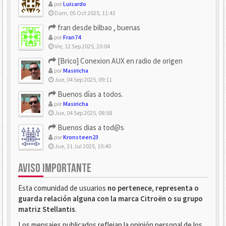
por
Luisardo
Dom, 05 Oct 2025, 11:43
fran desde bilbao , buenas
por
Fran74
Vie, 12 Sep 2025, 20:04
[Brico] Conexion AUX en radio de origen
por
Masiricha
Jue, 04 Sep 2025, 09:11
Buenos días a todos.
por
Masiricha
Jue, 04 Sep 2025, 08:58
Buenos dias a tod@s
por
Kronsteen23
Jue, 31 Jul 2025, 10:40
AVISO IMPORTANTE
Esta comunidad de usuarios
no pertenece, representa o
guarda relación alguna con la marca Citroën o su grupo
matriz Stellantis
.
Los mensajes publicados reflejan la opinión personal de los