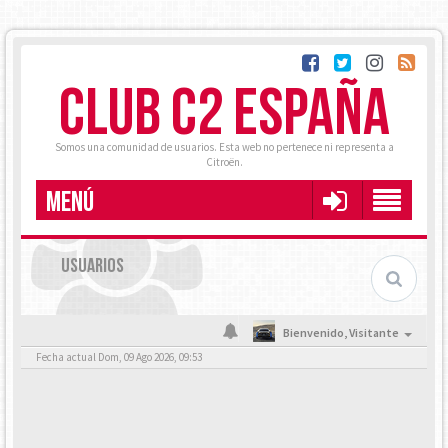
CLUB C2 ESPAÑA
Somos una comunidad de usuarios. Esta web no pertenece ni representa a
Citroën.
MENÚ
USUARIOS
Bienvenido,
Visitante
Fecha actual Dom, 09 Ago 2026, 09:53