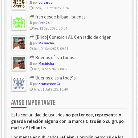
por
Luisardo
Dom, 05 Oct 2025, 11:43
fran desde bilbao , buenas
por
Fran74
Vie, 12 Sep 2025, 20:04
[Brico] Conexion AUX en radio de origen
por
Masiricha
Jue, 04 Sep 2025, 09:11
Buenos días a todos.
por
Masiricha
Jue, 04 Sep 2025, 08:58
Buenos dias a tod@s
por
Kronsteen23
Jue, 31 Jul 2025, 10:40
AVISO IMPORTANTE
Esta comunidad de usuarios
no pertenece, representa o
guarda relación alguna con la marca Citroën o su grupo
matriz Stellantis
.
Los mensajes publicados reflejan la opinión personal de los