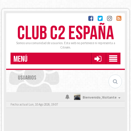
CLUB C2 ESPAÑA
Somos una comunidad de usuarios. Esta web no pertenece ni representa a
Citroën.
MENÚ
USUARIOS
Bienvenido,
Visitante
Fecha actual Lun, 10 Ago 2026, 19:07