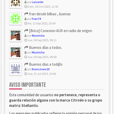
por
Luisardo
Dom, 05 Oct 2025, 11:43
fran desde bilbao , buenas
por
Fran74
Vie, 12 Sep 2025, 20:04
[Brico] Conexion AUX en radio de origen
por
Masiricha
Jue, 04 Sep 2025, 09:11
Buenos días a todos.
por
Masiricha
Jue, 04 Sep 2025, 08:58
Buenos dias a tod@s
por
Kronsteen23
Jue, 31 Jul 2025, 10:40
AVISO IMPORTANTE
Esta comunidad de usuarios
no pertenece, representa o
guarda relación alguna con la marca Citroën o su grupo
matriz Stellantis
.
Los mensajes publicados reflejan la opinión personal de los