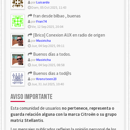
por
Luisardo
Dom, 05 Oct 2025, 11:43
fran desde bilbao , buenas
por
Fran74
Vie, 12 Sep 2025, 20:04
[Brico] Conexion AUX en radio de origen
por
Masiricha
Jue, 04 Sep 2025, 09:11
Buenos días a todos.
por
Masiricha
Jue, 04 Sep 2025, 08:58
Buenos dias a tod@s
por
Kronsteen23
Jue, 31 Jul 2025, 10:40
AVISO IMPORTANTE
Esta comunidad de usuarios
no pertenece, representa o
guarda relación alguna con la marca Citroën o su grupo
matriz Stellantis
.
Los mensajes publicados reflejan la opinión personal de los