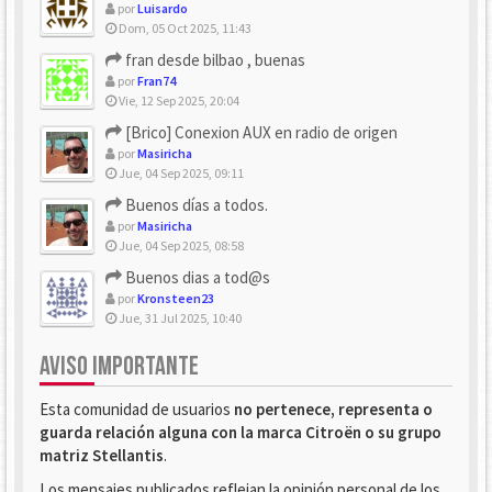
por
Luisardo
Dom, 05 Oct 2025, 11:43
fran desde bilbao , buenas
por
Fran74
Vie, 12 Sep 2025, 20:04
[Brico] Conexion AUX en radio de origen
por
Masiricha
Jue, 04 Sep 2025, 09:11
Buenos días a todos.
por
Masiricha
Jue, 04 Sep 2025, 08:58
Buenos dias a tod@s
por
Kronsteen23
Jue, 31 Jul 2025, 10:40
AVISO IMPORTANTE
Esta comunidad de usuarios
no pertenece, representa o
guarda relación alguna con la marca Citroën o su grupo
matriz Stellantis
.
Los mensajes publicados reflejan la opinión personal de los