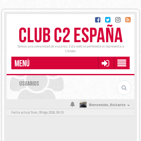
CLUB C2 ESPAÑA
Somos una comunidad de usuarios. Esta web no pertenece ni representa a
Citroën.
MENÚ
USUARIOS
Bienvenido,
Visitante
Fecha actual Dom, 09 Ago 2026, 06:53