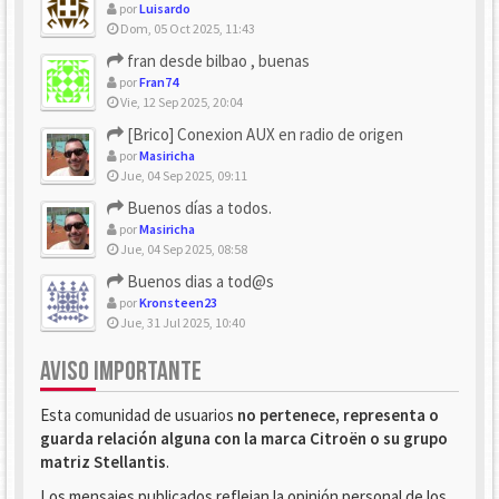
por
Luisardo
Dom, 05 Oct 2025, 11:43
fran desde bilbao , buenas
por
Fran74
Vie, 12 Sep 2025, 20:04
[Brico] Conexion AUX en radio de origen
por
Masiricha
Jue, 04 Sep 2025, 09:11
Buenos días a todos.
por
Masiricha
Jue, 04 Sep 2025, 08:58
Buenos dias a tod@s
por
Kronsteen23
Jue, 31 Jul 2025, 10:40
AVISO IMPORTANTE
Esta comunidad de usuarios
no pertenece, representa o
guarda relación alguna con la marca Citroën o su grupo
matriz Stellantis
.
Los mensajes publicados reflejan la opinión personal de los