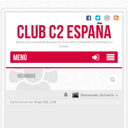
CLUB C2 ESPAÑA
Somos una comunidad de usuarios. Esta web no pertenece ni representa a
Citroën.
MENÚ
USUARIOS
Bienvenido,
Visitante
Fecha actual Jue, 06 Ago 2026, 12:08