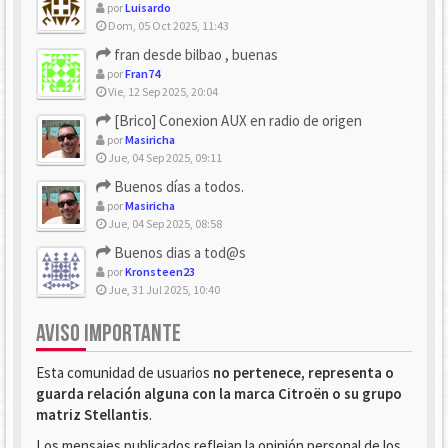
por
Luisardo
Dom, 05 Oct 2025, 11:43
fran desde bilbao , buenas
por
Fran74
Vie, 12 Sep 2025, 20:04
[Brico] Conexion AUX en radio de origen
por
Masiricha
Jue, 04 Sep 2025, 09:11
Buenos días a todos.
por
Masiricha
Jue, 04 Sep 2025, 08:58
Buenos dias a tod@s
por
Kronsteen23
Jue, 31 Jul 2025, 10:40
AVISO IMPORTANTE
Esta comunidad de usuarios
no pertenece, representa o
guarda relación alguna con la marca Citroën o su grupo
matriz Stellantis
.
Los mensajes publicados reflejan la opinión personal de los