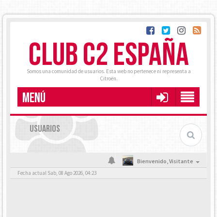
CLUB C2 ESPAÑA
Somos una comunidad de usuarios. Esta web no pertenece ni representa a
Citroën.
MENÚ
USUARIOS
Bienvenido,
Visitante
Fecha actual Sab, 08 Ago 2026, 04:23