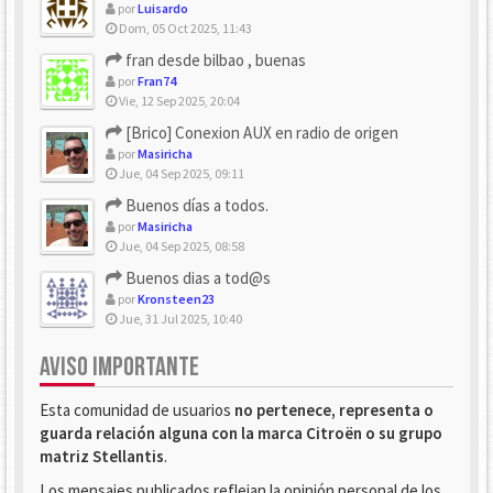
por
Luisardo
Dom, 05 Oct 2025, 11:43
fran desde bilbao , buenas
por
Fran74
Vie, 12 Sep 2025, 20:04
[Brico] Conexion AUX en radio de origen
por
Masiricha
Jue, 04 Sep 2025, 09:11
Buenos días a todos.
por
Masiricha
Jue, 04 Sep 2025, 08:58
Buenos dias a tod@s
por
Kronsteen23
Jue, 31 Jul 2025, 10:40
AVISO IMPORTANTE
Esta comunidad de usuarios
no pertenece, representa o
guarda relación alguna con la marca Citroën o su grupo
matriz Stellantis
.
Los mensajes publicados reflejan la opinión personal de los