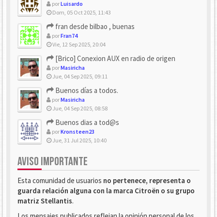
por
Luisardo
Dom, 05 Oct 2025, 11:43
fran desde bilbao , buenas
por
Fran74
Vie, 12 Sep 2025, 20:04
[Brico] Conexion AUX en radio de origen
por
Masiricha
Jue, 04 Sep 2025, 09:11
Buenos días a todos.
por
Masiricha
Jue, 04 Sep 2025, 08:58
Buenos dias a tod@s
por
Kronsteen23
Jue, 31 Jul 2025, 10:40
AVISO IMPORTANTE
Esta comunidad de usuarios
no pertenece, representa o
guarda relación alguna con la marca Citroën o su grupo
matriz Stellantis
.
Los mensajes publicados reflejan la opinión personal de los