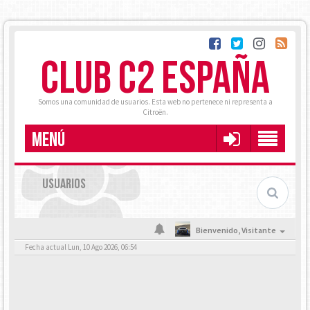
CLUB C2 ESPAÑA
Somos una comunidad de usuarios. Esta web no pertenece ni representa a
Citroën.
MENÚ
USUARIOS
Bienvenido,
Visitante
Fecha actual Lun, 10 Ago 2026, 06:54